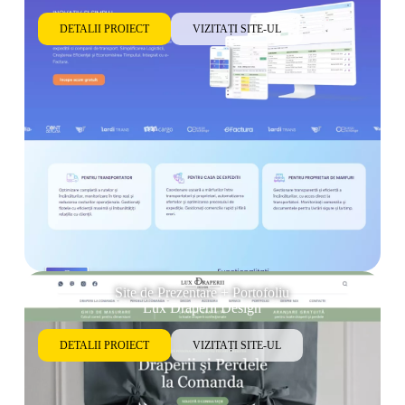
DETALII PROIECT
VIZITAȚI SITE-UL
Site de Prezentare + Portofoliu
Lux Draperii Design
DETALII PROIECT
VIZITAȚI SITE-UL