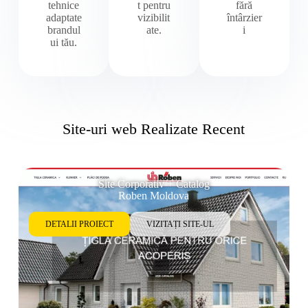
tehnice
t pentru
fără
adaptate
vizibilit
întârzier
brandul
ate.
i
ui tău.
Site-uri web Realizate Recent
Site Corporativ + Catalog
Roben Moldova
DETALII PROIECT
VIZITAȚI SITE-UL