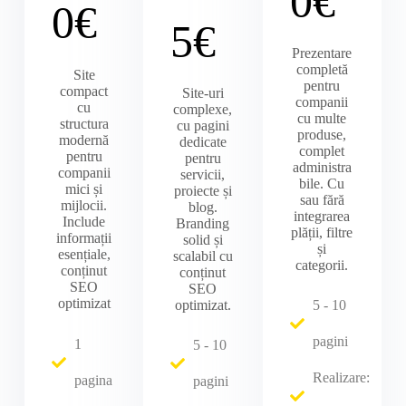
0€
0€
5€
Prezentare
completă
Site
pentru
compact
Site-uri
companii
cu
complexe,
cu multe
structura
cu pagini
produse,
modernă
dedicate
complet
pentru
pentru
administra
companii
servicii,
bile. Cu
mici și
proiecte și
sau fără
mijlocii.
blog.
integrarea
Include
Branding
plății, filtre
informații
solid și
și
esențiale,
scalabil cu
categorii.
conținut
conținut
SEO
SEO
optimizat
optimizat.
5 - 10
pagini
1
5 - 10
Realizare:
pagina
pagini