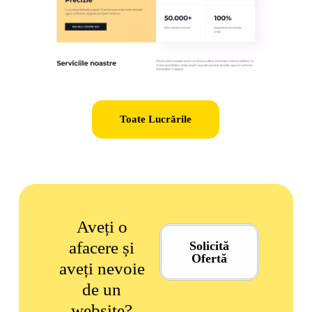
Toate Lucrările
Aveți o
afacere și
Solicită
Ofertă
aveți nevoie
de un
website?