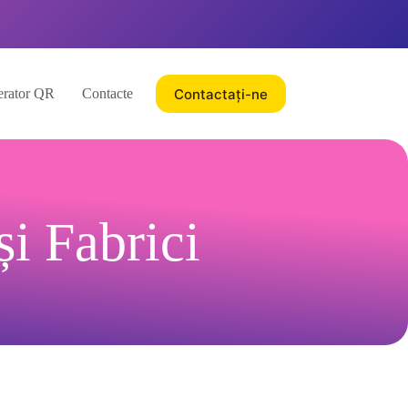
Contactați-ne
rator QR
Contacte
și Fabrici