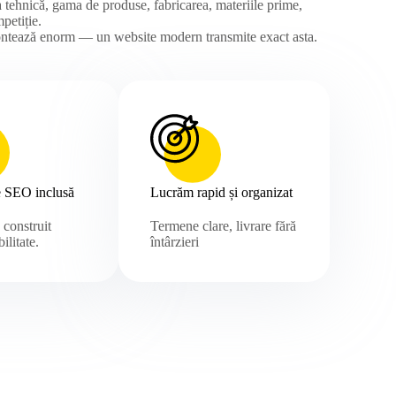
ea tehnică, gama de produse, fabricarea, materiile prime,
mpetiție.
 contează enorm — un website modern transmite exact asta.
e SEO inclusă
Lucrăm rapid și organizat
e construit
Termene clare, livrare fără
ilitate.
întârzieri