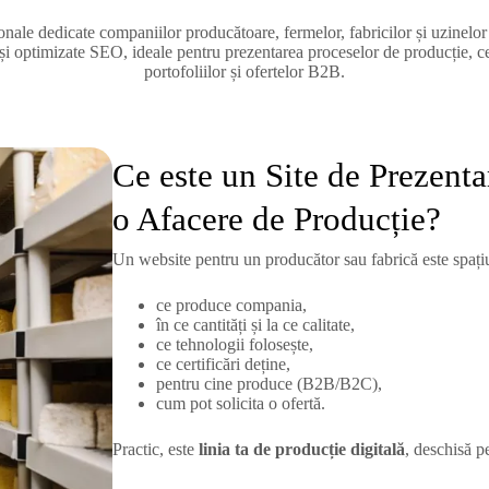
ionale dedicate companiilor producătoare, fermelor, fabricilor și uzinel
i optimizate SEO, ideale pentru prezentarea proceselor de producție, cer
portofoliilor și ofertelor B2B.
Ce este un Site de Prezenta
o Afacere de Producție?
Un website pentru un producător sau fabrică este spațiul
ce produce compania,
în ce cantități și la ce calitate,
ce tehnologii folosește,
ce certificări deține,
pentru cine produce (B2B/B2C),
cum pot solicita o ofertă.
Practic, este
linia ta de producție digitală
, deschisă 