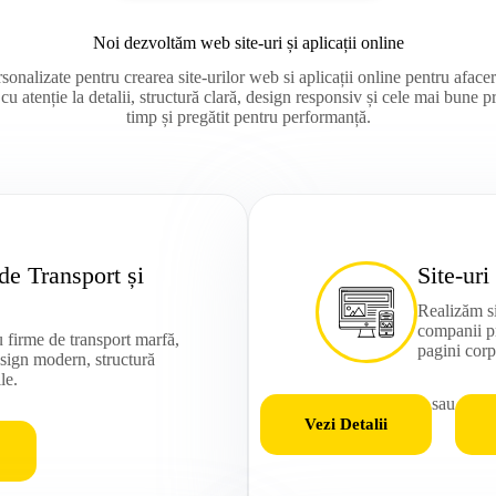
Noi dezvoltăm web site-uri și aplicații online
sonalizate pentru crearea site-urilor web si aplicații online pentru aface
 cu atenție la detalii, structură clară, design responsiv și cele mai bune p
timp și pregătit pentru performanță.
de Transport și
Site-uri
Realizăm si
companii pr
u firme de transport marfă,
pagini corp
esign modern, structură
le.
sau
Vezi Detalii