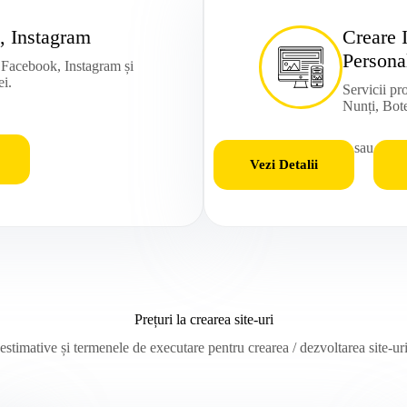
, Instagram
Creare 
Persona
u Facebook, Instagram și
ei.
Servicii pr
Nunți, Bote
sau
Vezi Detalii
Prețuri la crearea site-uri
 estimative și termenele de executare pentru crearea / dezvoltarea site-