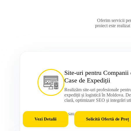
Oferim servicii per
proiect este realizat
Site-uri pentru Companii 
Case de Expediții
Realizăm site-uri profesionale pentr
expediții și logistică în Moldova. D
clară, optimizare SEO și integrări uti
sau
Vezi Detalii
Solicită Ofertă de Preț