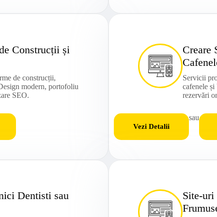
de Construcții și
Creare S
Cafenel
rme de construcții,
Servicii pr
 Design modern, portofoliu
cafenele și
izare SEO.
rezervări o
sau
Vezi Detalii
nici Dentisti sau
Site-ur
Frumus