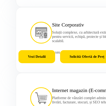
Site Corporativ
Soluții complexe, cu arhitectură exti
pentru servicii, echipă, proiecte și b
scalabil.
sau
Vezi Detalii
Solicită Ofertă de Preț
Internet magazin (E-com
Platforme de vânzări complet administ
livrări, facturare, stocuri, și SEO teh