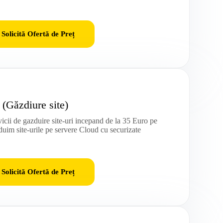
Solicită Ofertă de Preț
 (Găzdiure site)
icii de gazduire site-uri incepand de la 35 Euro pe
uim site-urile pe servere Cloud cu securizate
Solicită Ofertă de Preț