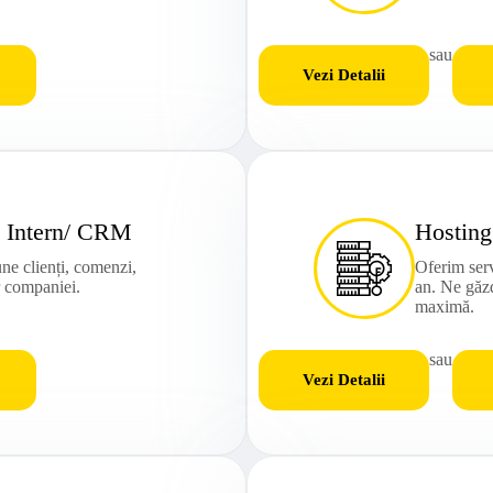
sau
Vezi Detalii
 Intern/ CRM
Hosting
ne clienți, comenzi,
Oferim serv
r companiei.
an. Ne găzd
maximă.
sau
Vezi Detalii