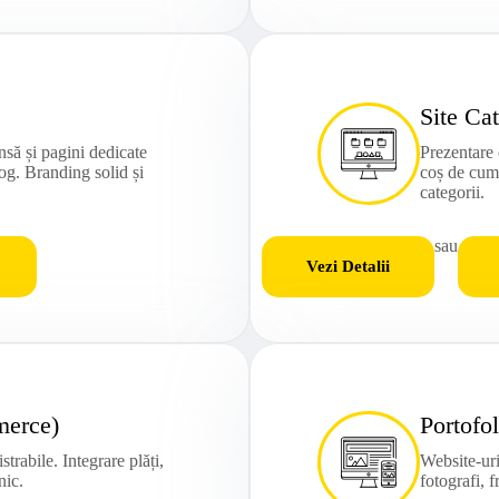
Site Ca
nsă și pagini dedicate
Prezentare
log. Branding solid și
coș de cump
categorii.
sau
Vezi Detalii
merce)
Portofo
rabile. Integrare plăți,
Website-uri
nic.
fotografi, 