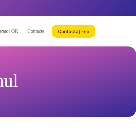
Contactați-ne
rator QR
Contacte
hul