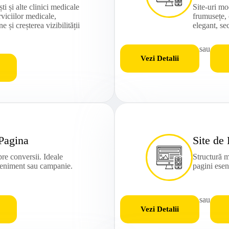
ti și alte clinici medicale
Site-uri m
iciilor medicale,
frumusețe,
 și creșterea vizibilității
elegant, sec
sau
Vezi Detalii
 Pagina
Site de
pre conversii. Ideale
Structură m
veniment sau campanie.
pagini esen
sau
Vezi Detalii