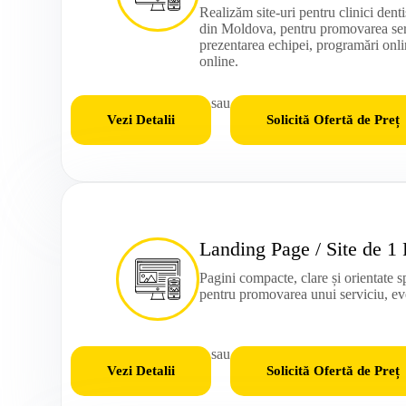
Realizăm site-uri pentru clinici dentiș
din Moldova, pentru promovarea serv
prezentarea echipei, programări online
online.
sau
Vezi Detalii
Solicită Ofertă de Preț
Landing Page / Site de 1
Pagini compacte, clare și orientate s
pentru promovarea unui serviciu, e
sau
Vezi Detalii
Solicită Ofertă de Preț