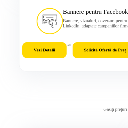
Bannere pentru Facebook
Bannere, vizualuri, cover-uri pentr
LinkedIn, adaptate campaniilor firm
sau
Vezi Detalii
Solicită Ofertă de Preț
Gasiți prețuri