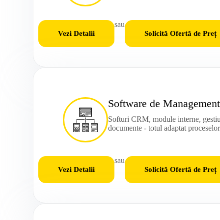
sau
Vezi Detalii
Solicită Ofertă de Preț
Software de Management
Softuri CRM, module interne, gestiu
documente - totul adaptat proceselo
sau
Vezi Detalii
Solicită Ofertă de Preț