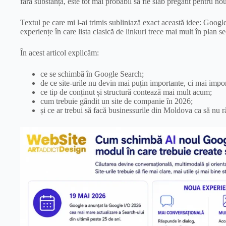
fără substanță, este tot mai probabil să fie slab pregătit pentru n
Textul pe care mi l-ai trimis subliniază exact această idee: Goog
experiențe în care lista clasică de linkuri trece mai mult în plan se
În acest articol explicăm:
ce se schimbă în Google Search;
de ce site-urile nu devin mai puțin importante, ci mai impo
ce tip de conținut și structură contează mai mult acum;
cum trebuie gândit un site de companie în 2026;
și ce ar trebui să facă businessurile din Moldova ca să nu