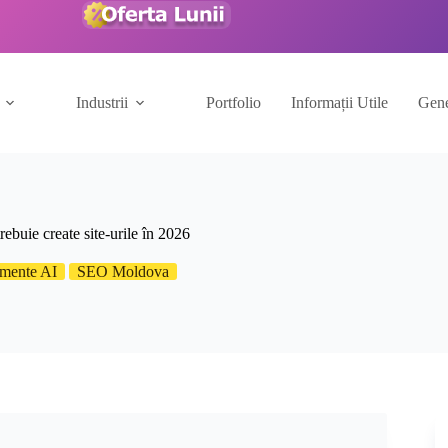
Industrii
Portfolio
Informații Utile
Gene
buie create site-urile în 2026
umente AI
SEO Moldova