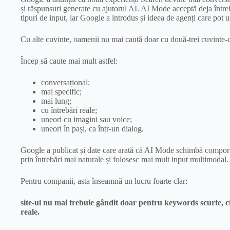
și răspunsuri generate cu ajutorul AI. AI Mode acceptă deja întreb
tipuri de input, iar Google a introdus și ideea de agenți care pot ur
Cu alte cuvinte, oamenii nu mai caută doar cu două-trei cuvinte-
Încep să caute mai mult astfel:
conversațional;
mai specific;
mai lung;
cu întrebări reale;
uneori cu imagini sau voice;
uneori în pași, ca într-un dialog.
Google a publicat și date care arată că AI Mode schimbă comportam
prin întrebări mai naturale și folosesc mai mult input multimodal.
Pentru companii, asta înseamnă un lucru foarte clar:
site-ul nu mai trebuie gândit doar pentru keywords scurte, ci 
reale.