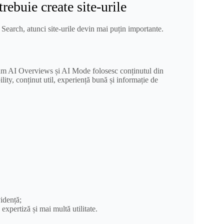
rebuie create site-urile
Search, atunci site-urile devin mai puțin importante.
ecum AI Overviews și AI Mode folosesc conținutul din
ity, conținut util, experiență bună și informație de
vidență;
 expertiză și mai multă utilitate.