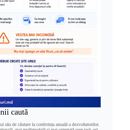
ii caută
 său de căutare la conferința anuală a dezvoltatorilor.
onală, mai multimodală și mai orientată spre task-uri