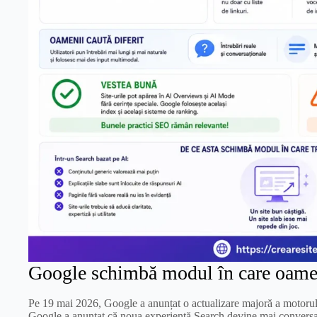
Google schimbă modul în care oamen
Pe 19 mai 2026, Google a anunțat o actualizare majoră a motorului
Google a anunțat că noua experiență Search devine mai conversați