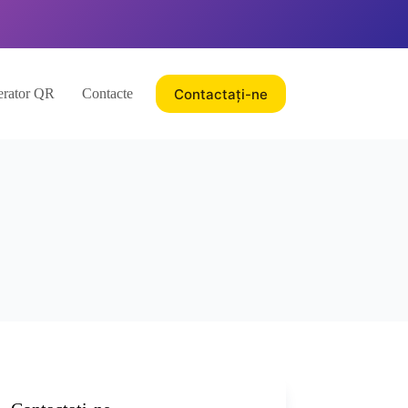
Contactați-ne
rator QR
Contacte