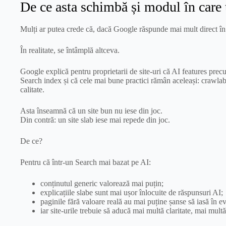
De ce asta schimbă și modul în care t
Mulți ar putea crede că, dacă Google răspunde mai mult direct în 
În realitate, se întâmplă altceva.
Google explică pentru proprietarii de site-uri că AI features pr
Search index și că cele mai bune practici rămân aceleași: crawlabil
calitate.
Asta înseamnă că un site bun nu iese din joc.
Din contră: un site slab iese mai repede din joc.
De ce?
Pentru că într-un Search mai bazat pe AI:
conținutul generic valorează mai puțin;
explicațiile slabe sunt mai ușor înlocuite de răspunsuri AI;
paginile fără valoare reală au mai puține șanse să iasă în e
iar site-urile trebuie să aducă mai multă claritate, mai multă