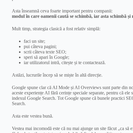
Asta înseamnă ceva foarte important pentru companii:
modul în care oamenii caută se schimbă, iar asta schimbă și m
Mult timp, strategia clasică a fost relativ simplă:
faci un site;
pui câteva pagini;
scrii câteva texte SEO;
speri să apari în Google;
iar utilizatorul intră, citește și te contactează.
Astăzi, lucrurile încep să se miște în altă direcție.
Google spune clar că AI Mode și AI Overviews sunt parte din noua
aceste experiențe AI fără cerințe speciale separate, pentru că ele 
indexul Google Search. Tot Google spune că bunele practici SEO 
Search.
Asta este vestea bună.
Vestea mai incomodă este că nu mai ajunge un site făcut „ca să exi