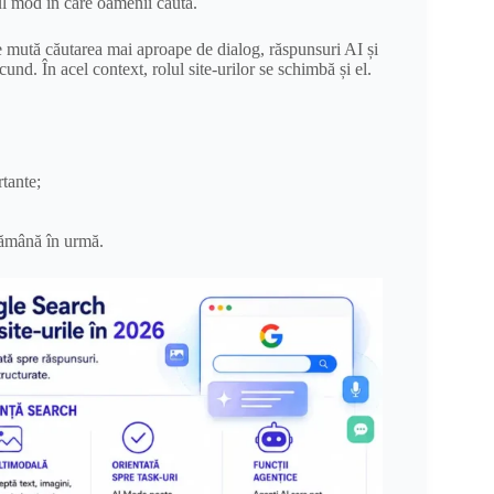
oul mod în care oamenii caută.
le mută căutarea mai aproape de dialog, răspunsuri AI și
cund. În acel context, rolul site-urilor se schimbă și el.
rtante;
 rămână în urmă.