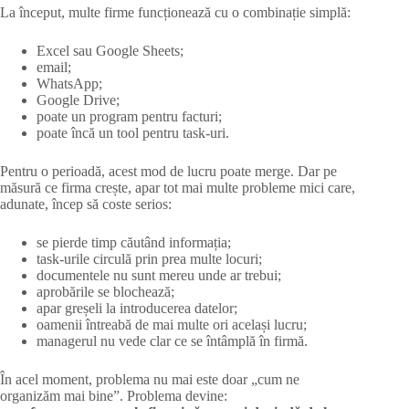
La început, multe firme funcționează cu o combinație simplă:
Excel sau Google Sheets;
email;
WhatsApp;
Google Drive;
poate un program pentru facturi;
poate încă un tool pentru task-uri.
Pentru o perioadă, acest mod de lucru poate merge. Dar pe
măsură ce firma crește, apar tot mai multe probleme mici care,
adunate, încep să coste serios:
se pierde timp căutând informația;
task-urile circulă prin prea multe locuri;
documentele nu sunt mereu unde ar trebui;
aprobările se blochează;
apar greșeli la introducerea datelor;
oamenii întreabă de mai multe ori același lucru;
managerul nu vede clar ce se întâmplă în firmă.
În acel moment, problema nu mai este doar „cum ne
organizăm mai bine”. Problema devine: