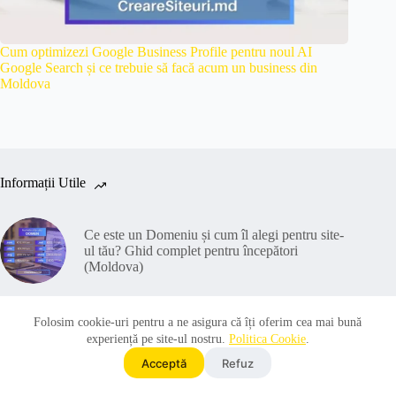
Cum optimizezi Google Business Profile pentru noul AI
Google Search și ce trebuie să facă acum un business din
Moldova
Informații Utile
Ce este un Domeniu și cum îl alegi pentru site-
ul tău? Ghid complet pentru începători
(Moldova)
Ce este Hostingul și cum alegi găzduirea
Folosim cookie-uri pentru a ne asigura că îți oferim cea mai bună
potrivită pentru website-ul tău (Ghid complet
experiență pe site-ul nostru.
Politica Cookie
.
2026)
Acceptă
Refuz