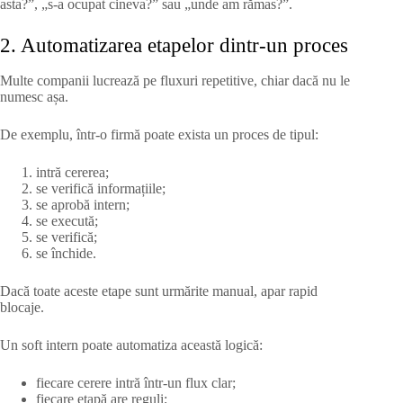
asta?”, „s-a ocupat cineva?” sau „unde am rămas?”.
2. Automatizarea etapelor dintr-un proces
Multe companii lucrează pe fluxuri repetitive, chiar dacă nu le
numesc așa.
De exemplu, într-o firmă poate exista un proces de tipul:
intră cererea;
se verifică informațiile;
se aprobă intern;
se execută;
se verifică;
se închide.
Dacă toate aceste etape sunt urmărite manual, apar rapid
blocaje.
Un soft intern poate automatiza această logică:
fiecare cerere intră într-un flux clar;
fiecare etapă are reguli;