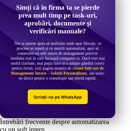
Simți că în firma ta se pierde
prea mult timp pe task-uri,
aprobări, documente și
verificări manuale?
Noi te putem ajuta să analizăm unde apar blocaje, ce
procese se repetă și ce merită automatizat, apoi să
construim un soft intern de management potrivit
modului real în care lucrează compania ta. Dacă vrei mai
multă claritate, mai puțin haos și o soluție gândită corect
pentru firmă, vezi pagina noastră de
creare Soft-uri de
Management Intern – Soluții Personalizate
, sau scrie-
ne direct pentru o consultație sau ofertă rapidă.
Scrieți-ne pe WhatsApp
Întrebări frecvente despre automatizarea
cu un soft intern