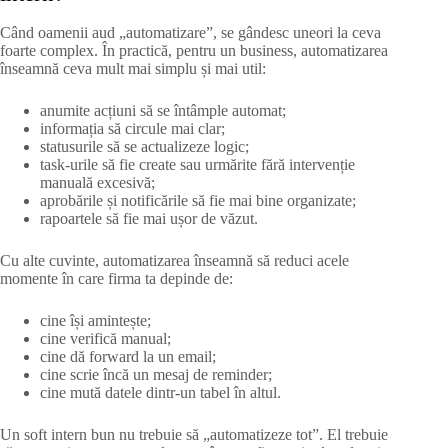
Când oamenii aud „automatizare”, se gândesc uneori la ceva
foarte complex. În practică, pentru un business, automatizarea
înseamnă ceva mult mai simplu și mai util:
anumite acțiuni să se întâmple automat;
informația să circule mai clar;
statusurile să se actualizeze logic;
task-urile să fie create sau urmărite fără intervenție
manuală excesivă;
aprobările și notificările să fie mai bine organizate;
rapoartele să fie mai ușor de văzut.
Cu alte cuvinte, automatizarea înseamnă să reduci acele
momente în care firma ta depinde de:
cine își amintește;
cine verifică manual;
cine dă forward la un email;
cine scrie încă un mesaj de reminder;
cine mută datele dintr-un tabel în altul.
Un soft intern bun nu trebuie să „automatizeze tot”. El trebuie