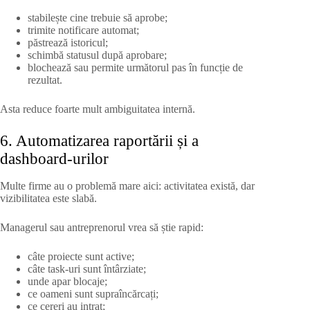
stabilește cine trebuie să aprobe;
trimite notificare automat;
păstrează istoricul;
schimbă statusul după aprobare;
blochează sau permite următorul pas în funcție de
rezultat.
Asta reduce foarte mult ambiguitatea internă.
6. Automatizarea raportării și a
dashboard-urilor
Multe firme au o problemă mare aici: activitatea există, dar
vizibilitatea este slabă.
Managerul sau antreprenorul vrea să știe rapid:
câte proiecte sunt active;
câte task-uri sunt întârziate;
unde apar blocaje;
ce oameni sunt supraîncărcați;
ce cereri au intrat;