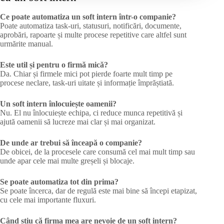
Ce poate automatiza un soft intern într-o companie?
Poate automatiza task-uri, statusuri, notificări, documente,
aprobări, rapoarte și multe procese repetitive care altfel sunt
urmărite manual.
Este util și pentru o firmă mică?
Da. Chiar și firmele mici pot pierde foarte mult timp pe
procese neclare, task-uri uitate și informație împrăștiată.
Un soft intern înlocuiește oamenii?
Nu. El nu înlocuiește echipa, ci reduce munca repetitivă și
ajută oamenii să lucreze mai clar și mai organizat.
De unde ar trebui să înceapă o companie?
De obicei, de la procesele care consumă cel mai mult timp sau
unde apar cele mai multe greșeli și blocaje.
Se poate automatiza tot din prima?
Se poate încerca, dar de regulă este mai bine să începi etapizat,
cu cele mai importante fluxuri.
Când știu că firma mea are nevoie de un soft intern?