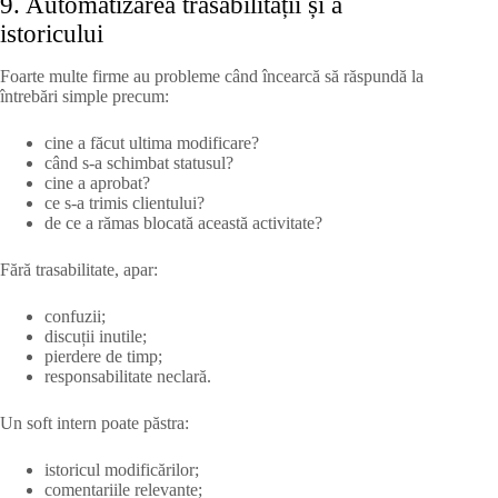
9. Automatizarea trasabilității și a
istoricului
Foarte multe firme au probleme când încearcă să răspundă la
întrebări simple precum:
cine a făcut ultima modificare?
când s-a schimbat statusul?
cine a aprobat?
ce s-a trimis clientului?
de ce a rămas blocată această activitate?
Fără trasabilitate, apar:
confuzii;
discuții inutile;
pierdere de timp;
responsabilitate neclară.
Un soft intern poate păstra:
istoricul modificărilor;
comentariile relevante;