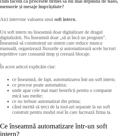
cum facem ca procesele firmei să nu mai depindă de haos,
memorie și mesaje împrăștiate?
Aici intervine valoarea unui
soft intern
.
Un soft intern nu înseamnă doar digitalizare de dragul
digitalizării. Nu înseamnă doar „să ai încă un program”.
Înseamnă să construiești un sistem care reduce munca
manuală, organizează fluxurile și automatizează acele lucruri
repetitive care consumă timp și creează blocaje.
În acest articol explicăm clar:
ce înseamnă, de fapt, automatizarea într-un soft intern;
ce procese poate automatiza;
unde apar cele mai mari beneficii pentru o companie
mică sau medie;
ce nu trebuie automatizat din prima;
când merită să treci de la tool-uri separate la un soft
construit pentru modul real în care lucrează firma ta.
Ce înseamnă automatizare într-un soft
intern?