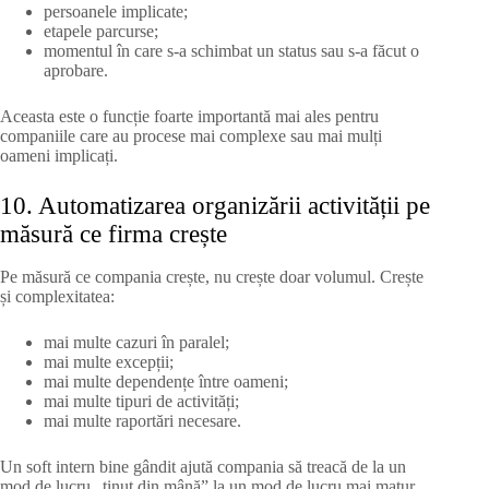
persoanele implicate;
etapele parcurse;
momentul în care s-a schimbat un status sau s-a făcut o
aprobare.
Aceasta este o funcție foarte importantă mai ales pentru
companiile care au procese mai complexe sau mai mulți
oameni implicați.
10. Automatizarea organizării activității pe
măsură ce firma crește
Pe măsură ce compania crește, nu crește doar volumul. Crește
și complexitatea:
mai multe cazuri în paralel;
mai multe excepții;
mai multe dependențe între oameni;
mai multe tipuri de activități;
mai multe raportări necesare.
Un soft intern bine gândit ajută compania să treacă de la un
mod de lucru „ținut din mână” la un mod de lucru mai matur,