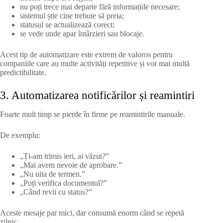
nu poți trece mai departe fără informațiile necesare;
sistemul știe cine trebuie să preia;
statusul se actualizează corect;
se vede unde apar întârzieri sau blocaje.
Acest tip de automatizare este extrem de valoros pentru
companiile care au multe activități repetitive și vor mai multă
predictibilitate.
3. Automatizarea notificărilor și reamintiri
Foarte mult timp se pierde în firme pe reamintirile manuale.
De exemplu:
„Ți-am trimis ieri, ai văzut?”
„Mai avem nevoie de aprobare.”
„Nu uita de termen.”
„Poți verifica documentul?”
„Când revii cu status?”
Aceste mesaje par mici, dar consumă enorm când se repetă
zilnic.