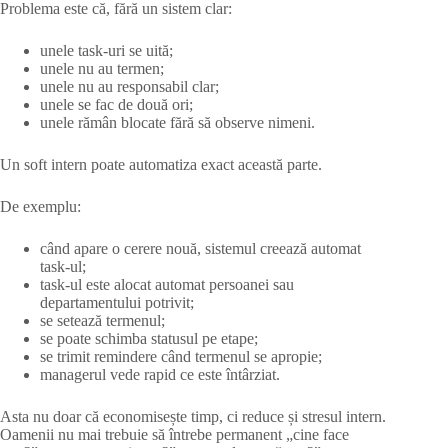
Problema este că, fără un sistem clar:
unele task-uri se uită;
unele nu au termen;
unele nu au responsabil clar;
unele se fac de două ori;
unele rămân blocate fără să observe nimeni.
Un soft intern poate automatiza exact această parte.
De exemplu:
când apare o cerere nouă, sistemul creează automat
task-ul;
task-ul este alocat automat persoanei sau
departamentului potrivit;
se setează termenul;
se poate schimba statusul pe etape;
se trimit remindere când termenul se apropie;
managerul vede rapid ce este întârziat.
Asta nu doar că economisește timp, ci reduce și stresul intern.
Oamenii nu mai trebuie să întrebe permanent „cine face