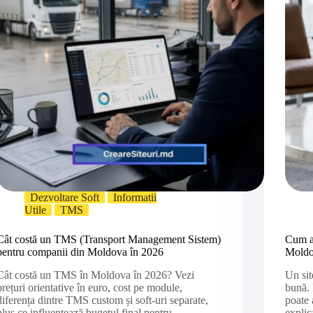
Dezvoltare Soft
Informatii
Utile
TMS
Cât costă un TMS (Transport Management Sistem)
Cum a
pentru companii din Moldova în 2026
Moldo
Cât costă un TMS în Moldova în 2026? Vezi
Un sit
prețuri orientative în euro, cost pe module,
bună.
diferența dintre TMS custom și soft-uri separate,
poate 
plus ce influențează bugetul final pentru
explic