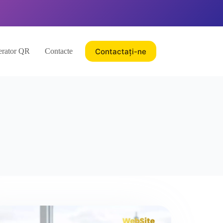
Contactați-ne
rator QR
Contacte