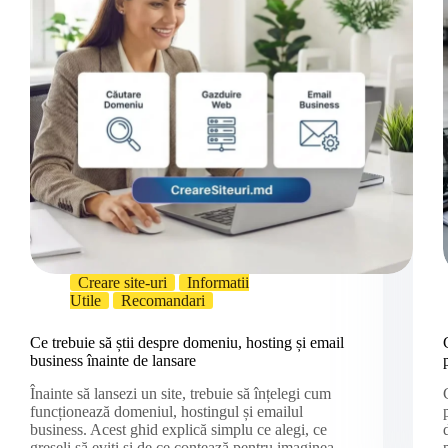
Creare site-uri
Informatii
Utile
Recomandari
Ce trebuie să știi despre domeniu, hosting și email
business înainte de lansare
Înainte să lansezi un site, trebuie să înțelegi cum
funcționează domeniul, hostingul și emailul
business. Acest ghid explică simplu ce alegi, ce
greșeli să eviți și de ce contează pentru imaginea