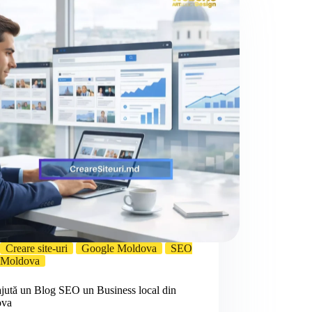
Creare site-uri
Google Moldova
SEO
Moldova
jută un Blog SEO un Business local din
ova