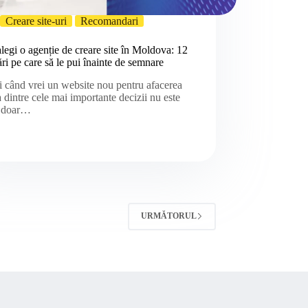
Creare site-uri
Recomandari
egi o agenție de creare site în Moldova: 12
ări pe care să le pui înainte de semnare
 când vrei un website nou pentru afacerea
a dintre cele mai importante decizii nu este
ă doar…
URMĂTORUL