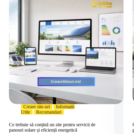
Creare site-uri
Informatii
Utile
Recomandari
Ce trebuie să conțină un site pentru servicii de
panouri solare și eficiență energetică