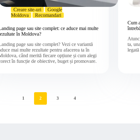
Creare site-uri
Google
Moldova
Recomandari
Cum al
Landing page sau site complet: ce aduce mai multe
întreb
rezultate în Moldova?
Atunci
Landing page sau site complet? Vezi ce variantă
ta, un
aduce mai multe rezultate pentru afacerea ta în
legat
Moldova, când merită fiecare opțiune și cum alegi
corect în funcție de obiective, buget și promovare.
1
2
3
4