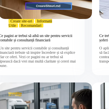
Creare site-uri
Informatii
Utile
Recomandari
Ce pagini ar trebui să aibă un site pentru servicii
Ce tre
contabile și consultanță financiară
șoferi
Un site pentru servicii contabile și consultanță
O apli
financiară trebuie să inspire încredere și să explice
să fac
clar ce oferi. Vezi ce pagini nu ar trebui să
contea
lipsească dacă vrei mai multă claritate și cereri mai
transp
bune.