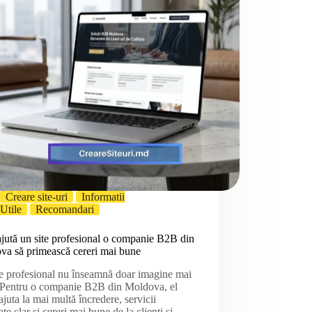
Creare site-uri
Informatii
Utile
Recomandari
jută un site profesional o companie B2B din
va să primească cereri mai bune
e profesional nu înseamnă doar imagine mai
 Pentru o companie B2B din Moldova, el
ajuta la mai multă încredere, servicii
ate clar și cereri mai bune de la clienți și